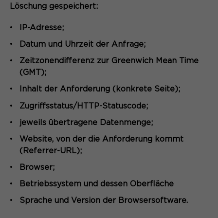
Löschung gespeichert:
Anbieter
Matomo
IP-Adresse;
Name
be_typo_user
Laufzeit
6 Monate
Datum und Uhrzeit der Anfrage;
Anbieter
TYPO3
Zweck
Speichert die Herkunft des Besuchers.
Zeitzonendifferenz zur Greenwich Mean Time
(GMT);
Laufzeit
Ende der Sitzung
Inhalt der Anforderung (konkrete Seite);
Dieser Cookie teilt der Webseite mit,
Name
MATOMO_SESSID
Zugriffsstatus/HTTP-Statuscode;
ob ein Besucher im Typo3-Backend
Zweck
angemeldet ist und die Rechte besitzt
Anbieter
Matomo
jeweils übertragene Datenmenge;
diese zu verwalten.
Website, von der die Anforderung kommt
Laufzeit
Sitzung
(Referrer-URL);
Temporäre Session-ID, ohne
Zweck
Browser;
Name
cookie_optin
personenbezogene Daten.
Betriebssystem und dessen Oberfläche
Anbieter
Sgalinski
Sprache und Version der Browsersoftware.
Laufzeit
1 Monat