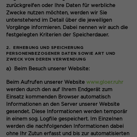
Anbieter
Matomo
Website angenehm und flüssig wird:
zurückgreifen oder Ihre Daten für werbliche
Sie ermöglichen es der Website, Sie
Zwecke nutzen möchten, werden wir Sie
Laufzeit
Zweck
13 Monate
zu erkennen und somit Ihre Sitzung
untenstehend im Detail über die jeweiligen
offen zu halten. Es speichert bei
Vorgänge informieren. Dabei nennen wir auch die
Dient zur anonymen
Zweck
einem Benutzer-Login für einen
Wiedererkennung eines Besuchers.
festgelegten Kriterien der Speicherdauer.
geschlossenen Bereich die Benutzer-
ID als verschlüsselten Wert (sog.
2. ERHEBUNG UND SPEICHERUNG
"hash-Wert") zum entsprechenden
PERSONENBEZOGENER DATEN SOWIE ART UND
Datenbankeintrag des Nutzers.
ZWECK VON DEREN VERWENDUNG
Name
_pk_ses*
a) Beim Besuch unserer Website:
Anbieter
Matomo
Beim Aufrufen unserer Website
www.gloer.ruhr
Name
PHPSESSID
Laufzeit
30 Minuten
werden durch den auf Ihrem Endgerät zum
Einsatz kommenden Browser automatisch
Anbieter
Ende der Sitzung
Speichert vorübergehend Daten der
Zweck
Informationen an den Server unserer Website
aktuellen Sitzung.
Laufzeit
Ende der Sitzung
gesendet. Diese Informationen werden temporär
in einem sog. Logfile gespeichert. Im Einzelnen
PHPs Standard Sitzungs Identifikation
werden die nachfolgenden Informationen dabei
Zweck
(nur für Administratoren relevant).
Name
_pk_ref.*
ohne Ihr Zutun erfasst und bis zur automatisierten