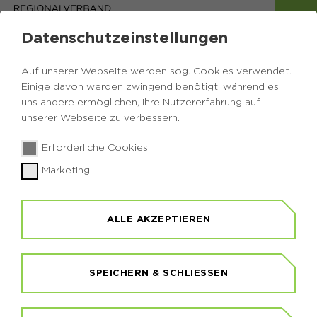
Datenschutzeinstellungen
Auf unserer Webseite werden sog. Cookies verwendet.
DATENSCHUTZERKLÄRUNG
Einige davon werden zwingend benötigt, während es
uns andere ermöglichen, Ihre Nutzererfahrung auf
unserer Webseite zu verbessern.
1. INFORMATION ÜBER DIE ERHEBUNG
PERSONENBEZOGENER DATEN
Erforderliche Cookies
Im Folgenden informieren wir über die Erhebung
Marketing
personenbezogener Daten bei Nutzung unserer
Website. Personenbezogene Daten sind alle
Daten, die auf Sie persönlich beziehbar sind, z. B.
ALLE AKZEPTIEREN
Name, Adresse, E-Mail-Adressen, Nutzerverhalten.
a) Verantwortlicher gem. Art. 4 Abs. 7 EU-
Datenschutz-Grundverordnung (DSGVO) ist der
SPEICHERN & SCHLIESSEN
Freizeitschwerpunkt Glörtalsperre GmbH