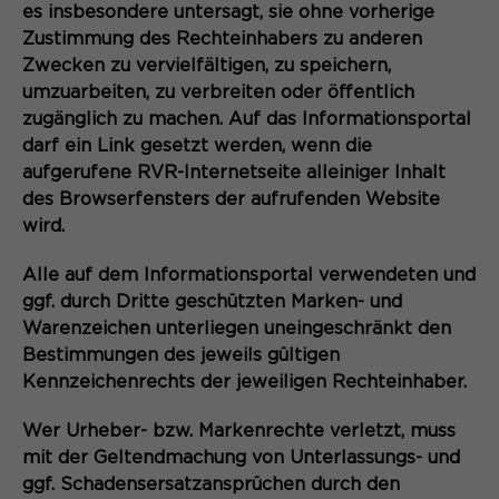
es insbesondere untersagt, sie ohne vorherige
Anbieter
Matomo
Zustimmung des Rechteinhabers zu anderen
Zwecken zu vervielfältigen, zu speichern,
Name
be_typo_user
Laufzeit
6 Monate
umzuarbeiten, zu verbreiten oder öffentlich
zugänglich zu machen. Auf das Informationsportal
Anbieter
TYPO3
Zweck
Speichert die Herkunft des Besuchers.
darf ein Link gesetzt werden, wenn die
Laufzeit
Ende der Sitzung
aufgerufene RVR-Internetseite alleiniger Inhalt
des Browserfensters der aufrufenden Website
Dieser Cookie teilt der Webseite mit,
Name
wird.
MATOMO_SESSID
ob ein Besucher im Typo3-Backend
Zweck
angemeldet ist und die Rechte besitzt
Anbieter
Matomo
Alle auf dem Informationsportal verwendeten und
diese zu verwalten.
ggf. durch Dritte geschützten Marken- und
Laufzeit
Sitzung
Warenzeichen unterliegen uneingeschränkt den
Bestimmungen des jeweils gültigen
Temporäre Session-ID, ohne
Zweck
Kennzeichenrechts der jeweiligen Rechteinhaber.
Name
cookie_optin
personenbezogene Daten.
Wer Urheber- bzw. Markenrechte verletzt, muss
Anbieter
Sgalinski
mit der Geltendmachung von Unterlassungs- und
Laufzeit
1 Monat
ggf. Schadensersatzansprüchen durch den