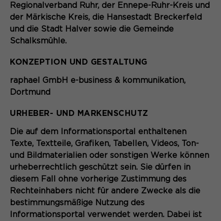
Anbieter
Matomo
Regionalverband Ruhr, der Ennepe-Ruhr-Kreis und
Website angenehm und flüssig wird:
der Märkische Kreis, die Hansestadt Breckerfeld
Sie ermöglichen es der Website, Sie
Laufzeit
Zweck
13 Monate
und die Stadt Halver sowie die Gemeinde
zu erkennen und somit Ihre Sitzung
offen zu halten. Es speichert bei
Schalksmühle.
Dient zur anonymen
Zweck
einem Benutzer-Login für einen
Wiedererkennung eines Besuchers.
KONZEPTION UND GESTALTUNG
geschlossenen Bereich die Benutzer-
ID als verschlüsselten Wert (sog.
raphael GmbH e-business & kommunikation,
"hash-Wert") zum entsprechenden
Dortmund
Datenbankeintrag des Nutzers.
Name
_pk_ses*
URHEBER- UND MARKENSCHUTZ
Anbieter
Matomo
Die auf dem Informationsportal
enthaltenen
Name
PHPSESSID
Laufzeit
30 Minuten
Texte, Textteile, Grafiken, Tabellen, Videos, Ton-
und Bildmaterialien oder sonstigen Werke können
Anbieter
Ende der Sitzung
Speichert vorübergehend Daten der
Zweck
urheberrechtlich geschützt sein. Sie dürfen in
aktuellen Sitzung.
diesem Fall ohne vorherige Zustimmung des
Laufzeit
Ende der Sitzung
Rechteinhabers nicht für andere Zwecke als die
PHPs Standard Sitzungs Identifikation
bestimmungsmäßige Nutzung des
Zweck
(nur für Administratoren relevant).
Informationsportal verwendet werden. Dabei ist
Name
_pk_ref.*