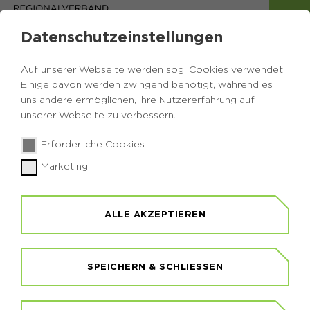
Datenschutzeinstellungen
Impressum
Auf unserer Webseite werden sog. Cookies verwendet.
Das Internetportal
www.gloer.ruhr
ist das
Einige davon werden zwingend benötigt, während es
werbefreie und nichtkommerzielle
uns andere ermöglichen, Ihre Nutzererfahrung auf
Informationsportal der
Freizeitschwerpunkt
unserer Webseite zu verbessern.
Glörtalsperre GmbH.
Erforderliche Cookies
Kronprinzenstraße 35
Marketing
45128 Essen
Tel.: 0201/2069-493
ALLE AKZEPTIEREN
Fax.: 0201/2069-500
Email:
INFO@GLOER.RUHR
SPEICHERN & SCHLIESSEN
Redaktion